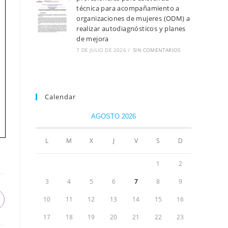
técnica para acompañamiento a
organizaciones de mujeres (ODM) a
realizar autodiagnósticos y planes
de mejora
7 DE JULIO DE 2026
/
SIN COMENTARIOS
Calendar
AGOSTO 2026
L
M
X
J
V
S
D
1
2
3
4
5
6
7
8
9
10
11
12
13
14
15
16
17
18
19
20
21
22
23