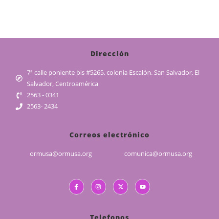
Dirección
7ª calle poniente bis #5265, colonia Escalón. San Salvador, El
Salvador, Centroamérica
2563 - 0341
2563- 2434
Correos electrónico
ormusa@ormusa.org
comunica@ormusa.org
Telefonos