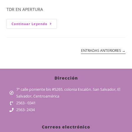
TDR EN APERTURA
Continuar Leyendo
ENTRADAS ANTERIORES
→
Dirección
7ª calle poniente bis #5265, colonia Escalón. San Salvador, El
Salvador, Centroamérica
2563 - 0341
2563- 2434
Correos electrónico