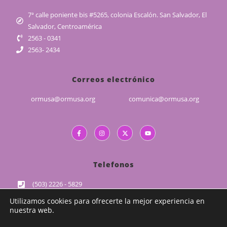
7ª calle poniente bis #5265, colonia Escalón. San Salvador, El
Salvador, Centroamérica
2563 - 0341
2563- 2434
Correos electrónico
ormusa@ormusa.org
comunica@ormusa.org
Telefonos
(503) 2226 - 5829
(503) 7989 - 1839
Utilizamos cookies para ofrecerte la mejor experiencia en
CALP : (503) 7989 - 4378
nuestra web.