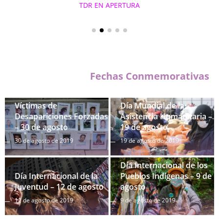
TDR EN APERTURA
Fechas Conmemorativas
Día Internacional de las
Víctimas de
Día Mundial de la
Desapariciones Forzadas
Asistencia Humanitaria –
– 30 de agosto
19 de agosto
30 de agosto de 2019
19 de agosto de 2019
Día Internacional de los
Día Internacional de la
Pueblos Indígenas – 9 de
Juventud – 12 de agosto
agosto
12 de agosto de 2019
9 de agosto de 2019