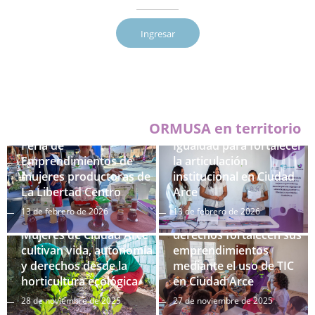
Ingresar
Mujeres organizadas
ORMUSA en territorio
presentan Agenda de
Feria de
Igualdad para fortalecer
Emprendimientos de
la articulación
mujeres productoras de
institucional en Ciudad
La Libertad Centro
Arce
13 de febrero de 2026
13 de febrero de 2026
Mujeres defensoras de
Mujeres de Ciudad Arce
derechos fortalecen sus
cultivan vida, autonomía
emprendimientos
y derechos desde la
mediante el uso de TIC
horticultura ecológica
en Ciudad Arce
28 de noviembre de 2025
27 de noviembre de 2025