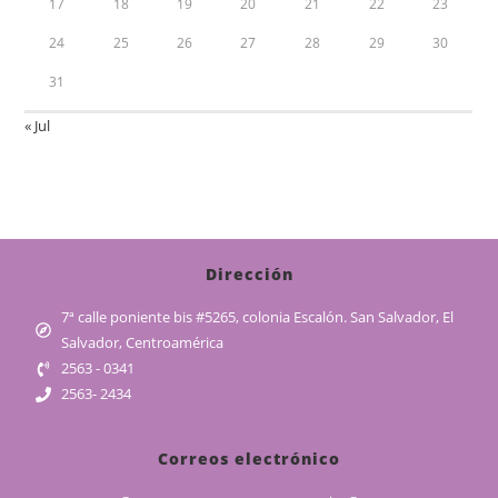
17
18
19
20
21
22
23
24
25
26
27
28
29
30
31
« Jul
Dirección
7ª calle poniente bis #5265, colonia Escalón. San Salvador, El
Salvador, Centroamérica
2563 - 0341
2563- 2434
Correos electrónico