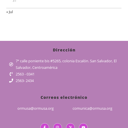
31
« Jul
Dirección
7ª calle poniente bis #5265, colonia Escalón. San Salvador, El
Salvador, Centroamérica
2563 - 0341
2563- 2434
Correos electrónico
ormusa@ormusa.org
comunica@ormusa.org