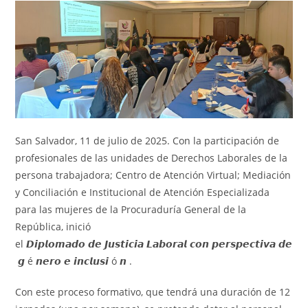
San Salvador, 11 de julio de 2025. Con la participación de
profesionales de las unidades de Derechos Laborales de la
persona trabajadora; Centro de Atención Virtual; Mediación
y Conciliación e Institucional de Atención Especializada
para las mujeres de la Procuraduría General de la
República, inició
el 𝘿𝙞𝙥𝙡𝙤𝙢𝙖𝙙𝙤 𝙙𝙚 𝙅𝙪𝙨𝙩𝙞𝙘𝙞𝙖 𝙇𝙖𝙗𝙤𝙧𝙖𝙡 𝙘𝙤𝙣 𝙥𝙚𝙧𝙨𝙥𝙚𝙘𝙩𝙞𝙫𝙖 𝙙𝙚
𝙜 é 𝙣𝙚𝙧𝙤 𝙚 𝙞𝙣𝙘𝙡𝙪𝙨𝙞 ó 𝙣 .
Con este proceso formativo, que tendrá una duración de 12