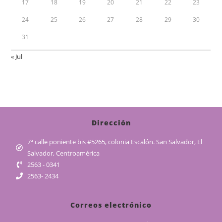
17
18
19
20
21
22
23
24
25
26
27
28
29
30
31
« Jul
Dirección
7ª calle poniente bis #5265, colonia Escalón. San Salvador, El
Salvador, Centroamérica
2563 - 0341
2563- 2434
Correos electrónico