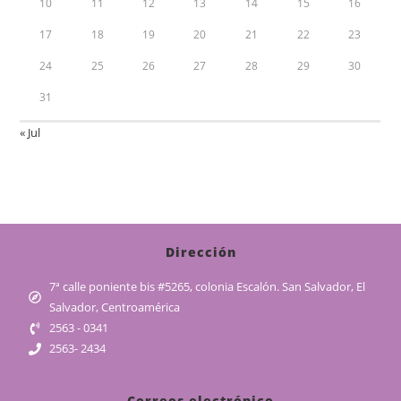
10
11
12
13
14
15
16
17
18
19
20
21
22
23
24
25
26
27
28
29
30
31
« Jul
Dirección
7ª calle poniente bis #5265, colonia Escalón. San Salvador, El
Salvador, Centroamérica
2563 - 0341
2563- 2434
Correos electrónico