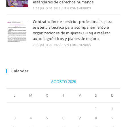
estándares de derechos humanos
9 DE JULIO DE 2026
/
SIN COMENTARIOS
Contratación de servicios profesionales para
asistencia técnica para acompañamiento a
organizaciones de mujeres (ODM) a realizar
autodiagnósticos y planes de mejora
7 DE JULIO DE 2026
/
SIN COMENTARIOS
Calendar
AGOSTO 2026
L
M
X
J
V
S
D
1
2
3
4
5
6
7
8
9