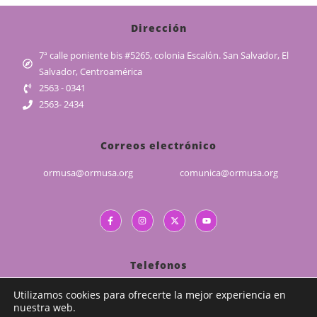
Dirección
7ª calle poniente bis #5265, colonia Escalón. San Salvador, El
Salvador, Centroamérica
2563 - 0341
2563- 2434
Correos electrónico
ormusa@ormusa.org
comunica@ormusa.org
Telefonos
(503) 2226 - 5829
Utilizamos cookies para ofrecerte la mejor experiencia en
nuestra web.
(503) 7989 - 1839