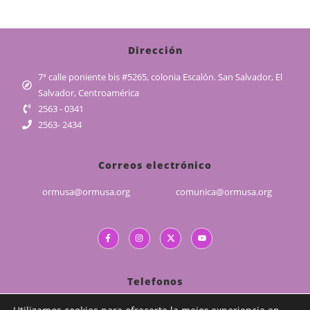
Dirección
7ª calle poniente bis #5265, colonia Escalón. San Salvador, El
Salvador, Centroamérica
2563 - 0341
2563- 2434
Correos electrónico
ormusa@ormusa.org
comunica@ormusa.org
Telefonos
(503) 2226 - 5829