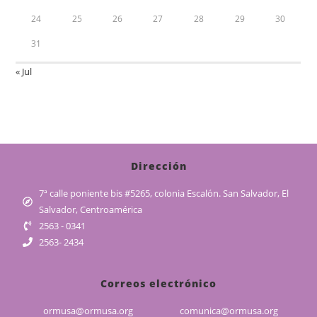
24
25
26
27
28
29
30
31
« Jul
Dirección
7ª calle poniente bis #5265, colonia Escalón. San Salvador, El
Salvador, Centroamérica
2563 - 0341
2563- 2434
Correos electrónico
ormusa@ormusa.org
comunica@ormusa.org