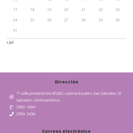
17
18
19
20
21
22
23
24
25
26
27
28
29
30
31
« Jul
Dirección
7ª calle poniente bis #5265, colonia Escalón. San Salvador, El
Salvador, Centroamérica
2563 - 0341
2563- 2434
Correos electrónico