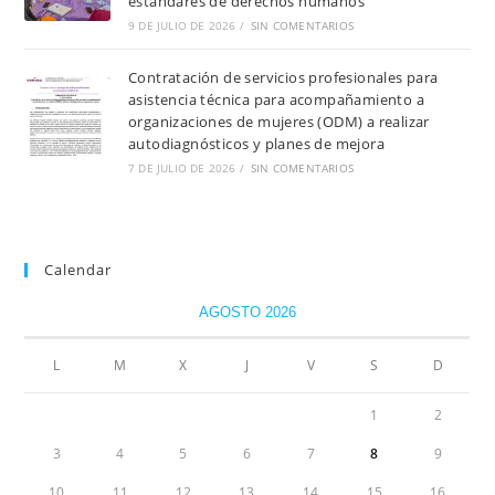
estándares de derechos humanos
9 DE JULIO DE 2026
/
SIN COMENTARIOS
Contratación de servicios profesionales para
asistencia técnica para acompañamiento a
organizaciones de mujeres (ODM) a realizar
autodiagnósticos y planes de mejora
7 DE JULIO DE 2026
/
SIN COMENTARIOS
Calendar
AGOSTO 2026
L
M
X
J
V
S
D
1
2
3
4
5
6
7
8
9
10
11
12
13
14
15
16