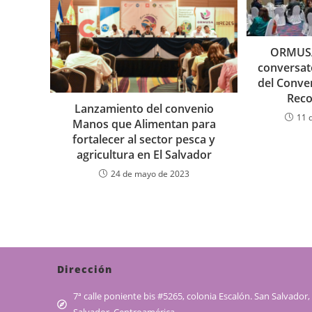
ORMUSA
conversat
del Conven
Reco
Lanzamiento del convenio
11 
Manos que Alimentan para
fortalecer al sector pesca y
agricultura en El Salvador
24 de mayo de 2023
Dirección
7ª calle poniente bis #5265, colonia Escalón. San Salvador, 
Salvador, Centroamérica