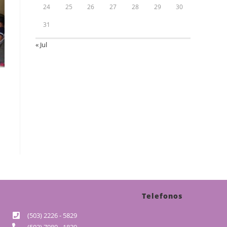
24
25
26
27
28
29
30
31
« Jul
Telefonos
(503) 2226 - 5829
(503) 7989 - 1839