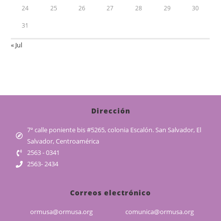
24
25
26
27
28
29
30
31
« Jul
Dirección
7ª calle poniente bis #5265, colonia Escalón. San Salvador, El
Salvador, Centroamérica
2563 - 0341
2563- 2434
Correos electrónico
ormusa@ormusa.org
comunica@ormusa.org