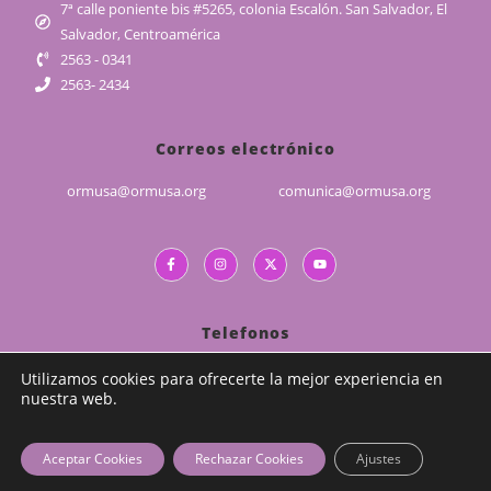
7ª calle poniente bis #5265, colonia Escalón. San Salvador, El
Salvador, Centroamérica
2563 - 0341
2563- 2434
Correos electrónico
ormusa@ormusa.org
comunica@ormusa.org
Telefonos
(503) 2226 - 5829
Utilizamos cookies para ofrecerte la mejor experiencia en
nuestra web.
(503) 7989 - 1839
CALP : (503) 7989 - 4378
Aceptar Cookies
Rechazar Cookies
Ajustes
Copyright 2026 - ORMUSA