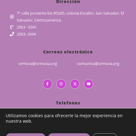
Dirección
7ª calle poniente bis #5265, colonia Escalón. San Salvador, El
Salvador, Centroamérica
2563 - 0341
2563- 2434
Correos electrónico
ormusa@ormusa.org
comunica@ormusa.org
Telefonos
(503) 2226 - 5829
Utilizamos cookies para ofrecerte la mejor experiencia en
nuestra web.
(503) 7989 - 1839
CALP : (503) 7989 - 4378