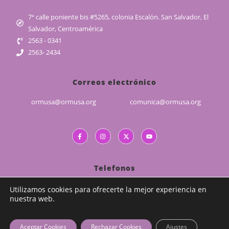
7ª calle poniente bis #5265, colonia Escalón. San Salvador, El
Salvador, Centroamérica
2563 - 0341
2563- 2434
Correos electrónico
ormusa@ormusa.org
comunica@ormusa.org
Telefonos
(503) 2226 - 5829
Utilizamos cookies para ofrecerte la mejor experiencia en
nuestra web.
(503) 7989 - 1839
CALP : (503) 7989 - 4378
Aceptar Cookies
Rechazar Cookies
Ajustes