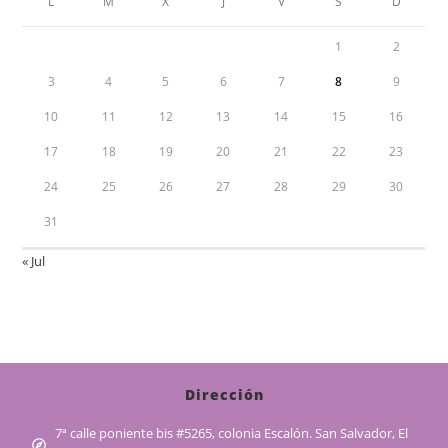
L
M
X
J
V
S
D
1
2
3
4
5
6
7
8
9
10
11
12
13
14
15
16
17
18
19
20
21
22
23
24
25
26
27
28
29
30
31
« Jul
Dirección
7ª calle poniente bis #5265, colonia Escalón. San Salvador, El