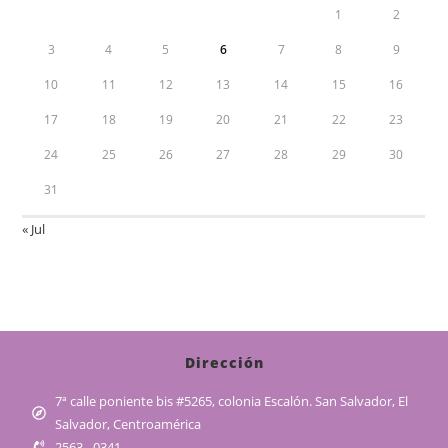
1
2
3
4
5
6
7
8
9
10
11
12
13
14
15
16
17
18
19
20
21
22
23
24
25
26
27
28
29
30
31
« Jul
Dirección
7ª calle poniente bis #5265, colonia Escalón. San Salvador, El
Salvador, Centroamérica
2563 - 0341