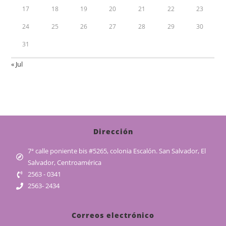
17
18
19
20
21
22
23
24
25
26
27
28
29
30
31
« Jul
Dirección
7ª calle poniente bis #5265, colonia Escalón. San Salvador, El
Salvador, Centroamérica
2563 - 0341
2563- 2434
Correos electrónico