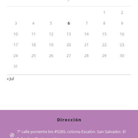
1
2
3
4
5
6
7
8
9
10
11
12
13
14
15
16
17
18
19
20
21
22
23
24
25
26
27
28
29
30
31
« Jul
Dirección
7ª calle poniente bis #5265, colonia Escalón. San Salvador, El