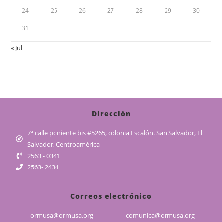
24
25
26
27
28
29
30
31
« Jul
Dirección
7ª calle poniente bis #5265, colonia Escalón. San Salvador, El
Salvador, Centroamérica
2563 - 0341
2563- 2434
Correos electrónico
ormusa@ormusa.org
comunica@ormusa.org