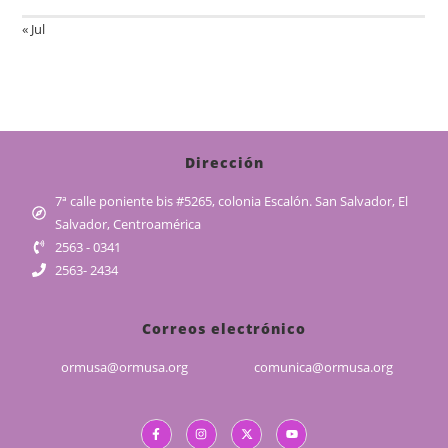
« Jul
Dirección
7ª calle poniente bis #5265, colonia Escalón. San Salvador, El
Salvador, Centroamérica
2563 - 0341
2563- 2434
Correos electrónico
ormusa@ormusa.org
comunica@ormusa.org