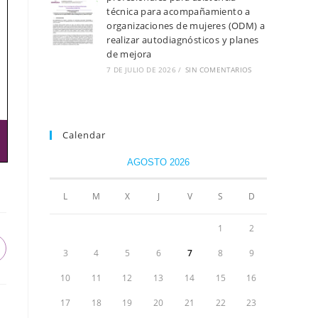
técnica para acompañamiento a
organizaciones de mujeres (ODM) a
realizar autodiagnósticos y planes
de mejora
7 DE JULIO DE 2026
/
SIN COMENTARIOS
Calendar
AGOSTO 2026
L
M
X
J
V
S
D
1
2
3
4
5
6
7
8
9
10
11
12
13
14
15
16
17
18
19
20
21
22
23