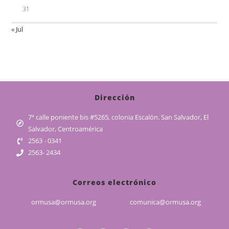
31
« Jul
Dirección
7ª calle poniente bis #5265, colonia Escalón. San Salvador, El
Salvador, Centroamérica
2563 - 0341
2563- 2434
Correos electrónico
ormusa@ormusa.org
comunica@ormusa.org